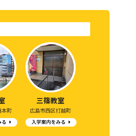
室
三篠教室
橋本町
広島市西区打越町
みる
入学案内をみる