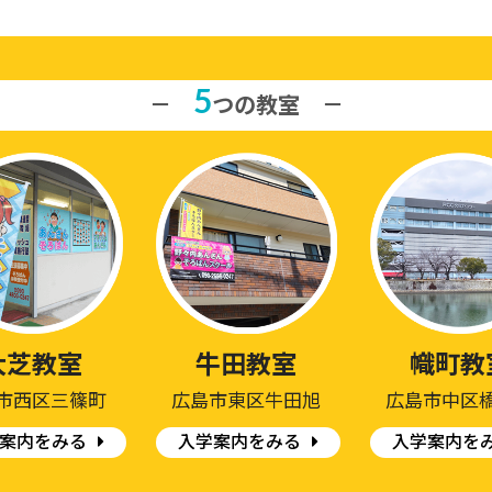
5
－
つの教室 －
大芝教室
牛田教室
幟町教
市西区三篠町
広島市東区牛田旭
広島市中区
案内をみる
入学案内をみる
入学案内を