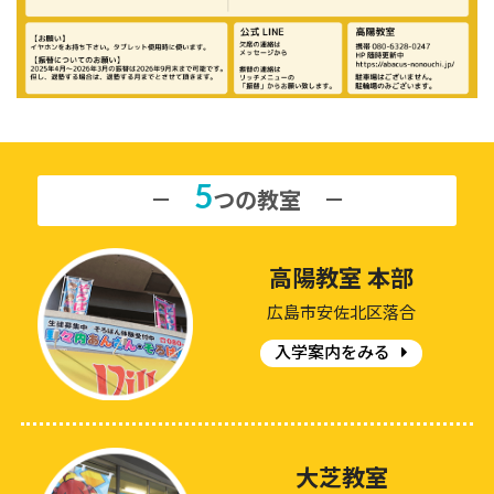
5
－
つの教室 －
高陽教室 本部
広島市安佐北区落合
入学案内をみる
大芝教室